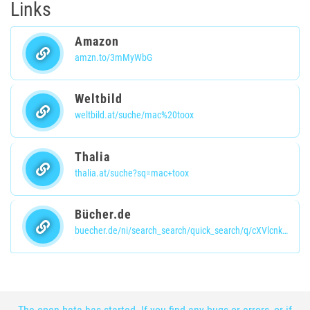
Links
Amazon
amzn.to/3mMyWbG
Weltbild
weltbild.at/suche/mac%20toox
Thalia
thalia.at/suche?sq=mac+toox
Bücher.de
buecher.de/ni/search_search/quick_search/q/cXVlcnk9bWFjK3Rvb3gmcmVzdWx0cz0xNSZwYWdlPTE=/receiver_object/shop_search_quicksearch/