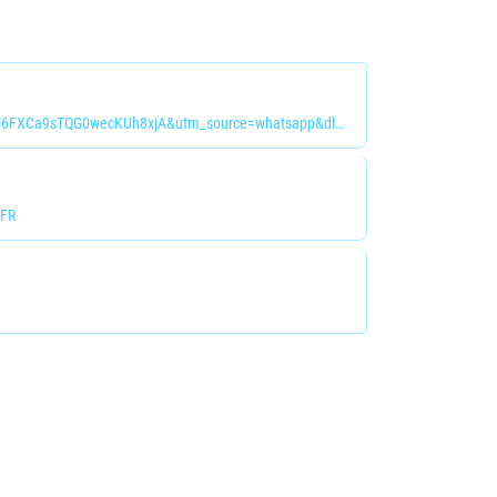
open.spotify.com/artist/5sxkQpyW3szy6HuJCSJ0lf?si=l6FXCa9sTQG0wecKUh8xjA&utm_source=whatsapp&dl_branch=1
-FR