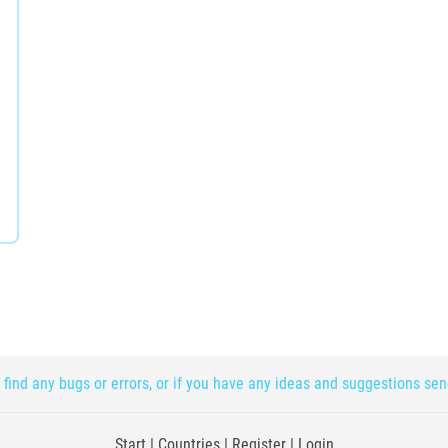
 find any bugs or errors, or if you have any ideas and suggestions se
Start
|
Countries
|
Register
|
Login