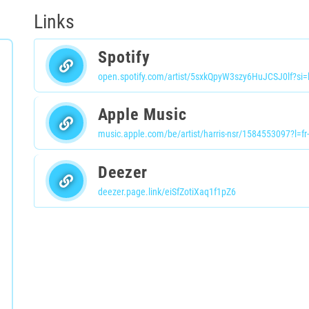
Links
Spotify
Apple Music
music.apple.com/be/artist/harris-nsr/1584553097?l=fr
Deezer
deezer.page.link/eiSfZotiXaq1f1pZ6